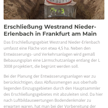
Erschließung Westrand Nieder-
Erlenbach in Frankfurt am Main
Das Erschließungsgebiet Westrand Nieder-Erlenbach
umfasst eine Fläche von etwa 4,5 ha. Neben den
Entwässerungs- und Verkehrsanlagen wird gemäß
Bebauungsplan eine Lärmschutzanlage entlang der L
3008 projektiert, die begrünt werden soll.
Bei der Planung der Entwässerungsanlagen war zu
berücksichtigen, dass Abflussmengen aus oberhalb
liegenden Einzugsgebieten durch den Hauptsammler
des Erschließungsgebietes mit abzuleiten sind. Da hier
nach Luftbildauswertungen Bodendenkmäler zu
erwarten waren, hat man bei der Vorbereitung der